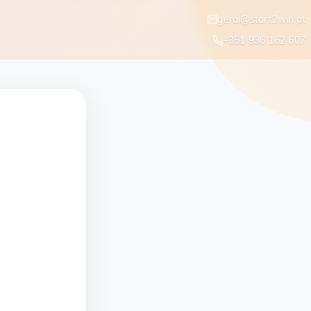
geral@start2win.pt
+351 936 162 607