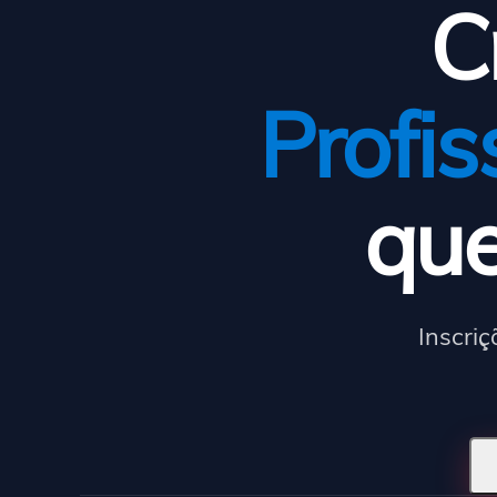
C
Profis
qu
Inscriç