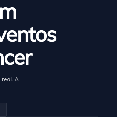
em
ventos
cer
 real. A