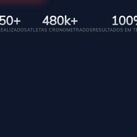
250+
480k+
100
REALIZADOS
ATLETAS CRONOMETRADOS
RESULTADOS EM T