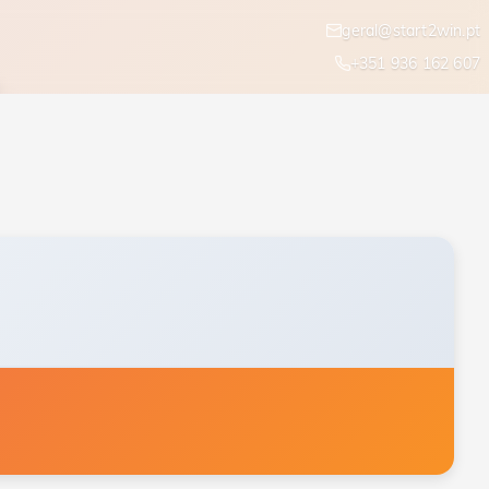
geral@start2win.pt
+351 936 162 607