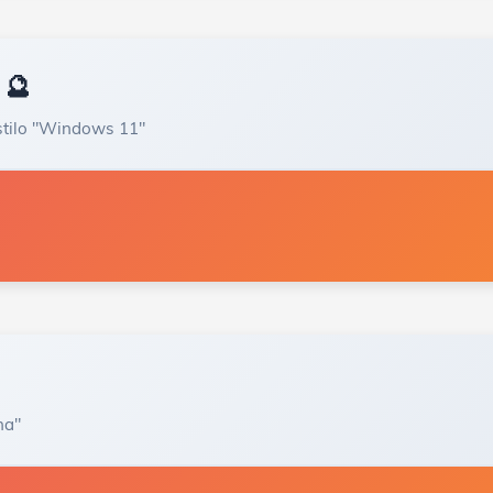
 🔮
stilo "Windows 11"
na"